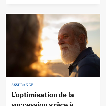
ASSURANCE
POUR
LES
SPORTS
À
RISQUE
:
CE
QU’IL
FAUT
SAVOIR
ASSURANCE
L’optimisation de la
succession grâce à