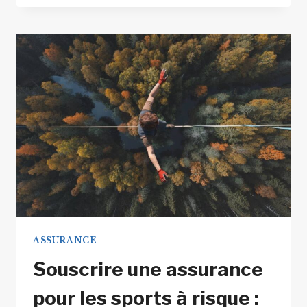
PRIX
DE
LA
RC
PRO
:
COMMENT
DÉNICHER
L’OFFRE
IDÉALE
SANS
VOUS
RUINER
?
ASSURANCE
Souscrire une assurance
pour les sports à risque :