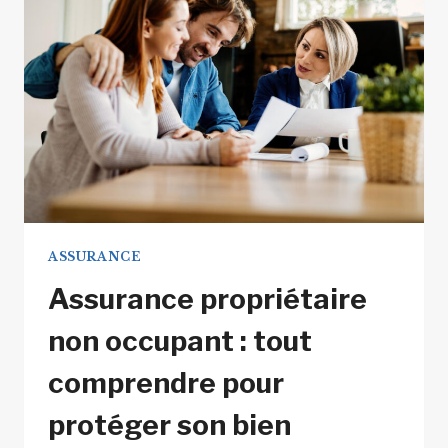
QUE
D’AUTRES
AUX
CLIENTS
ET
AUX
DONNEURS
D’ORDRE
ASSURANCE
Assurance propriétaire
non occupant : tout
comprendre pour
protéger son bien