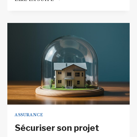
PROPRIÉTAIRE
NON
OCCUPANT
:
TOUT
COMPRENDRE
POUR
PROTÉGER
SON
BIEN
IMMOBILIER
ASSURANCE
Sécuriser son projet