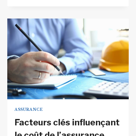
INTÉGRER
UNE
MUTUELLE
SANTÉ
DANS
SA
STRATÉGIE
PATRIMONIALE
?
ASSURANCE
Facteurs clés influençant
le coût de l’assurance