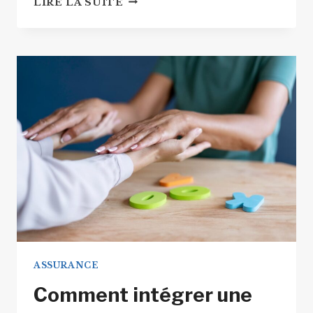
LIRE LA SUITE
SANTÉ
:
COMMENT
FAIRE
DES
ÉCONOMIES
SANS
SE
PRIVER
DE
SOINS
?
ASSURANCE
Comment intégrer une