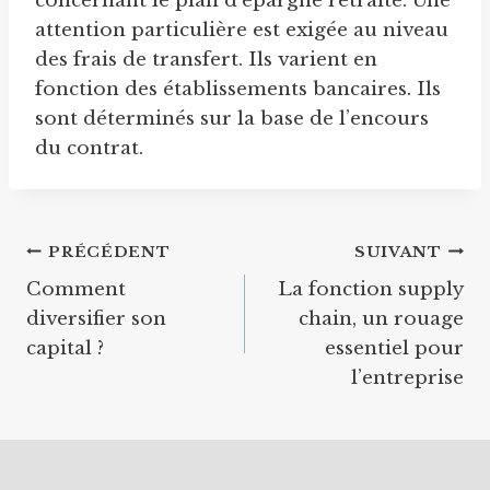
concernant le plan d’épargne retraite. Une
attention particulière est exigée au niveau
des frais de transfert. Ils varient en
fonction des établissements bancaires. Ils
sont déterminés sur la base de l’encours
du contrat.
Navigation
PRÉCÉDENT
SUIVANT
Comment
La fonction supply
de
diversifier son
chain, un rouage
l’article
capital ?
essentiel pour
l’entreprise