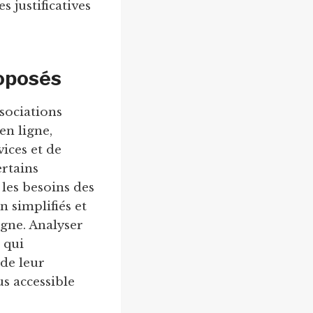
s justificatives
roposés
ssociations
en ligne,
vices et de
ertains
les besoins des
n simplifiés et
igne. Analyser
 qui
 de leur
us accessible