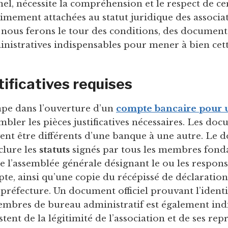
l, nécessite la compréhension et le respect de ce
itimement attachées au statut juridique des associa
, nous ferons le tour des conditions, des document
istratives indispensables pour mener à bien cett
tificatives requises
ape dans l’ouverture d’un
compte bancaire pour u
mbler les pièces justificatives nécessaires. Les do
t être différents d’une banque à une autre. Le do
clure les
statuts
signés par tous les membres fonda
e l’assemblée générale désignant le ou les respons
pte, ainsi qu’une copie du récépissé de déclaratio
n préfecture. Un document officiel prouvant l’ident
embres de bureau administratif est également ind
ent de la légitimité de l’association et de ses rep