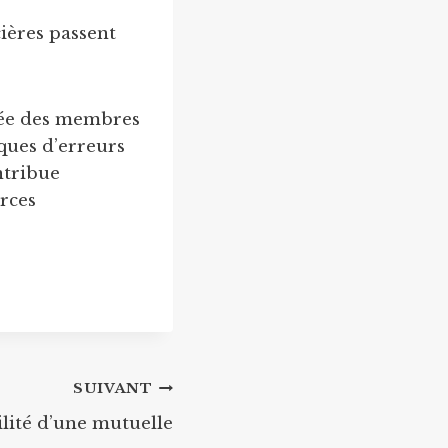
cières passent
tée des membres
ques d’erreurs
ntribue
urces
SUIVANT
lité d’une mutuelle