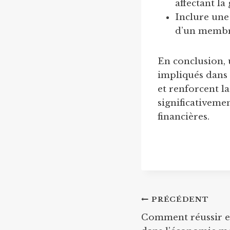
affectant la
Inclure une 
d’un membre
En conclusion, 
impliqués dans 
et renforcent la
significativemen
financières.
Navigation
PRÉCÉDENT
Comment réussir en
de