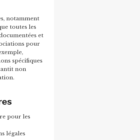
ues, notamment
que toutes les
 documentées et
sociations pour
 exemple,
ions spécifiques
rantit non
ation.
res
re pour les
ns légales