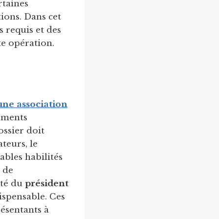
rtaines
tions. Dans cet
s requis et des
e opération.
ne association
cuments
ssier doit
teurs, le
ables habilités
n de
ité du
président
ispensable. Ces
résentants à