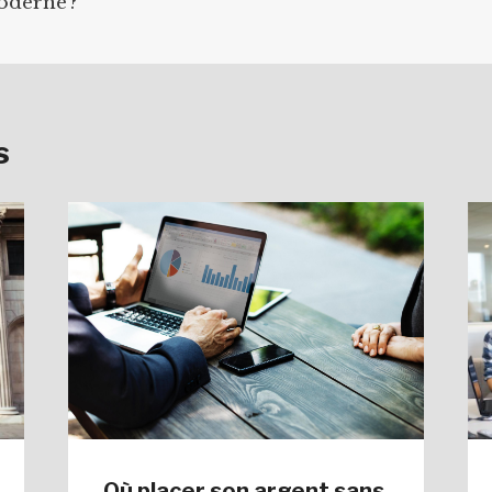
oderne ?
s
Où placer son argent sans