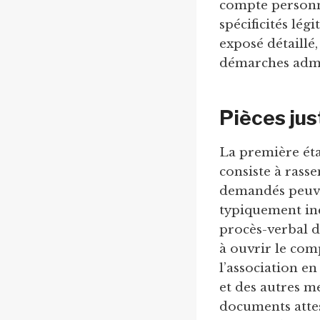
compte personne
spécificités lég
exposé détaillé
démarches admin
Pièces jus
La première ét
consiste à rasse
demandés peuven
typiquement in
procès-verbal d
à ouvrir le com
l’association e
et des autres m
documents attest