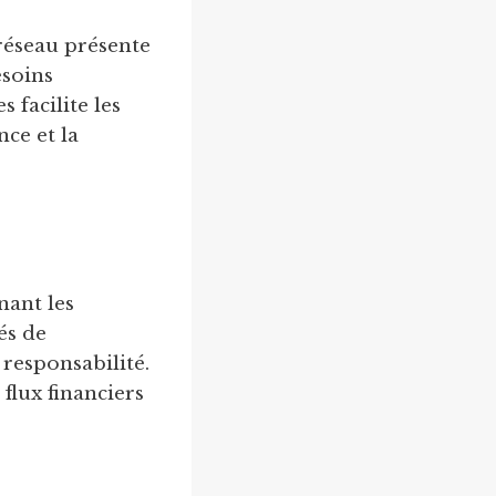
réseau présente
esoins
 facilite les
nce et la
nant les
és de
 responsabilité.
 flux financiers