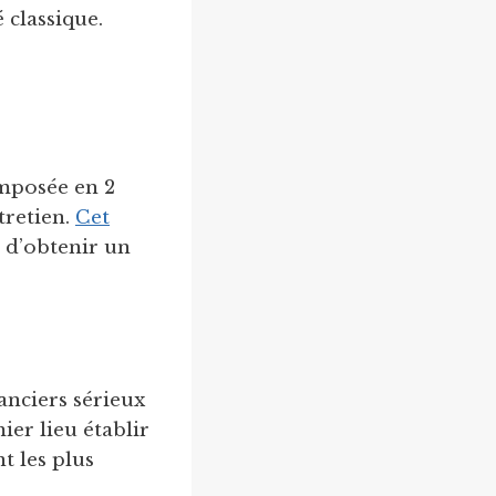
 classique.
mposée en 2
ntretien.
Cet
n d’obtenir un
anciers sérieux
mier lieu établir
t les plus