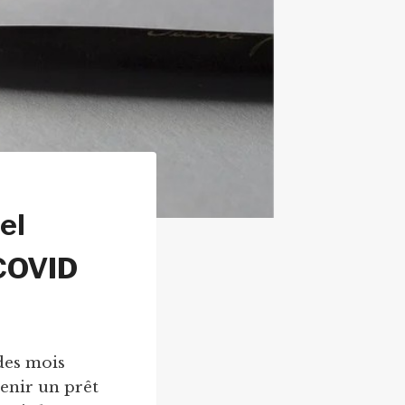
el
 COVID
des mois
enir un prêt