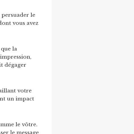
z persuader le
dont vous avez
 que la
impression,
it dégager
illant votre
vent un impact
comme le vôtre.
sser le message