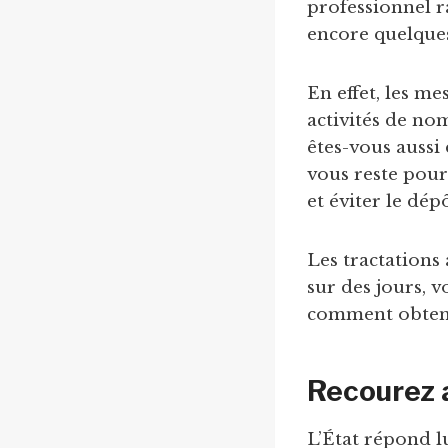
professionnel r
encore quelque
En effet, les me
activités de nom
êtes-vous aussi 
vous reste pour
et éviter le dép
Les tractations
sur des jours, vo
comment obten
Recourez a
L’État répond l