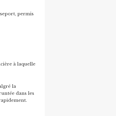
sseport, permis
ncière à laquelle
algré la
runtée dans les
 rapidement.