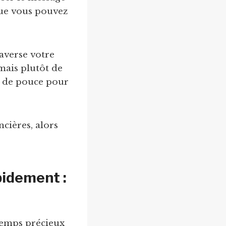
que vous pouvez
raverse votre
 mais plutôt de
p de pouce pour
ncières, alors
pidement :
 temps précieux