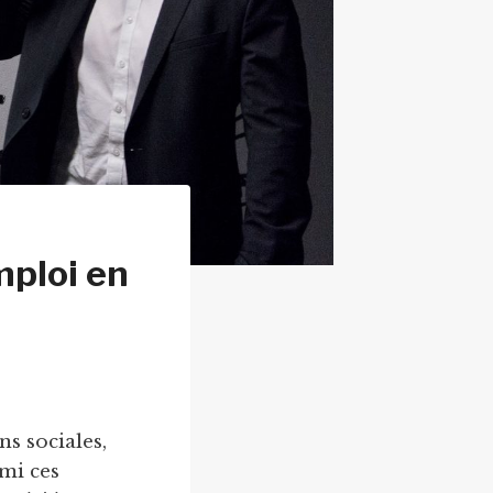
mploi en
s sociales,
mi ces