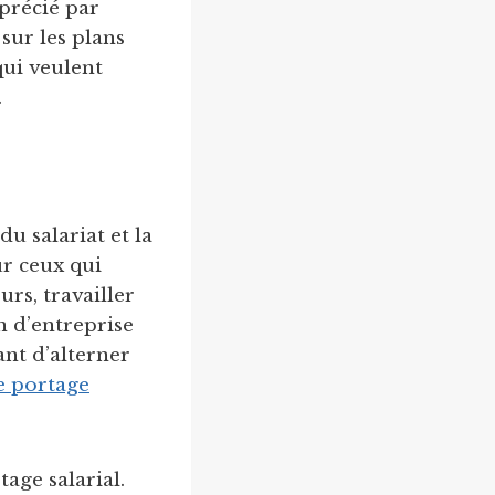
précié par
sur les plans
qui veulent
.
u salariat et la
ur ceux qui
urs, travailler
n d’entreprise
nt d’alterner
e portage
age salarial.