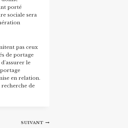
ant porté
re sociale sera
unération
imitent pas ceux
tés de portage
 d’assurer le
e portage
ise en relation.
a recherche de
SUIVANT