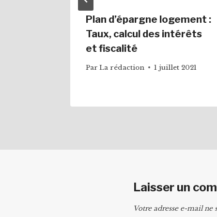
faut
Plan d’épargne logement :
arer sa
Taux, calcul des intérêts
et fiscalité
ier 2021
Par
La rédaction
1 juillet 2021
Laisser un co
Votre adresse e-mail ne s