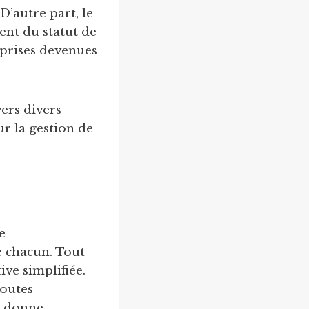
D’autre part, le
ent du statut de
reprises devenues
ers divers
ur la gestion de
e
e chacun. Tout
ive simplifiée.
toutes
al donne