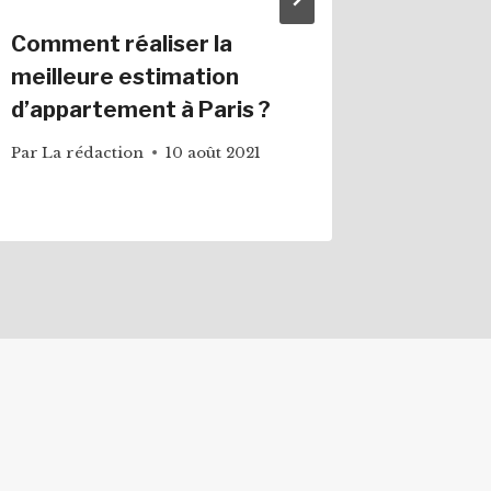
Comment réaliser la
Pourquo
meilleure estimation
robinet
d’appartement à Paris ?
Par
La ré
4 novemb
Par
La rédaction
10 août 2021