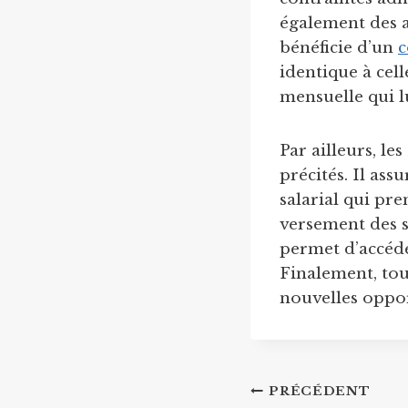
également des a
bénéficie d’un
c
identique à cell
mensuelle qui l
Par ailleurs, le
précités. Il ass
salarial qui pre
versement des sa
permet d’accéde
Finalement, tou
nouvelles oppor
Navigation
PRÉCÉDENT