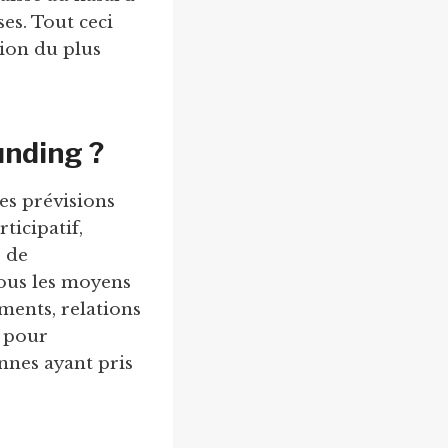
es. Tout ceci
sion du plus
unding ?
les prévisions
ticipatif,
 de
tous les moyens
ments, relations
t pour
nnes ayant pris