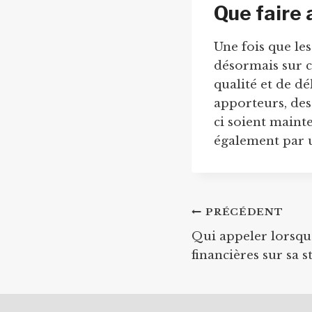
Que faire
Une fois que le
désormais sur c
qualité et de dé
apporteurs, des
ci soient maint
également par
Navigation
PRÉCÉDENT
Qui appeler lorsqu
de
financières sur sa s
l’article