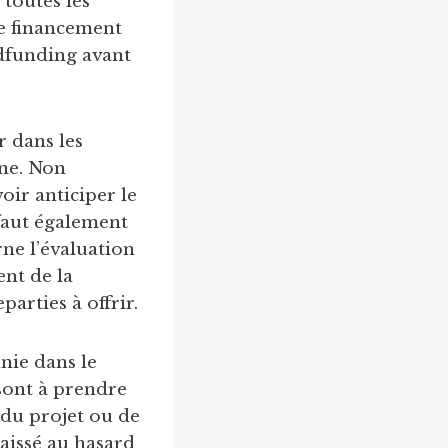
 toutes les
e financement
wdfunding avant
r dans les
gne. Non
oir anticiper le
l faut également
ne l’évaluation
ent de la
parties à offrir.
nie dans le
 sont à prendre
 du projet ou de
laissé au hasard