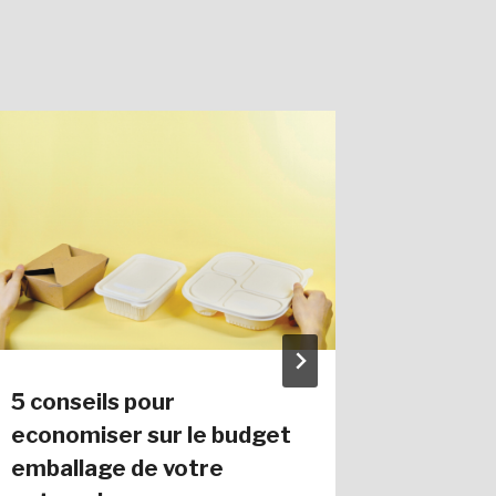
5 conseils pour
Program
economiser sur le budget
définit
emballage de votre
foncti