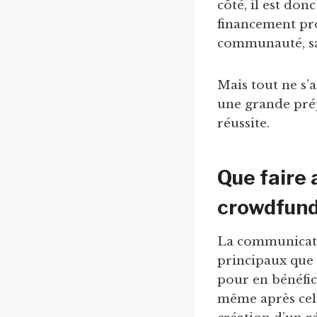
côté, il est do
financement prop
communauté, sa c
Mais tout ne s’
une grande prép
réussite.
Que faire
crowdfund
La communicatio
principaux que 
pour en bénéfici
même après celui