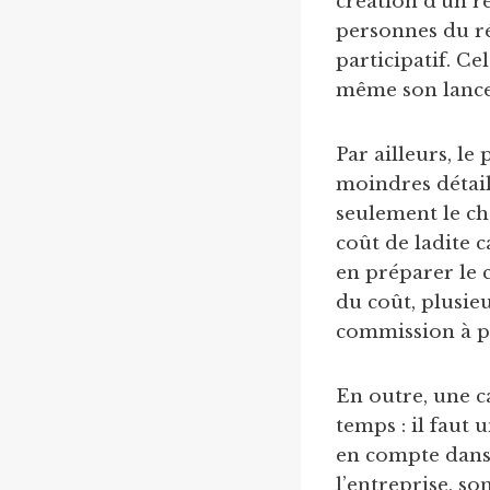
création d’un r
personnes du r
participatif. C
même son lanc
Par ailleurs, l
moindres détail
seulement le cho
coût de ladite 
en préparer le 
du coût, plusie
commission à pay
En outre, une c
temps : il faut
en compte dans 
l’entreprise, so