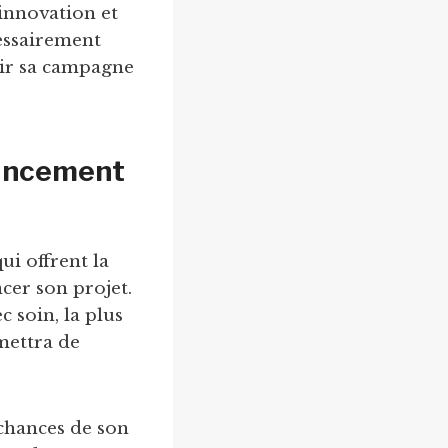
innovation et
essairement
sir sa campagne
nancement
ui offrent la
ncer son projet.
c soin, la plus
rmettra de
 chances de son