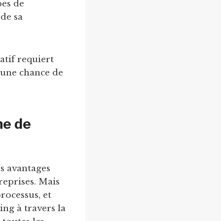
pes de
 de sa
atif requiert
cune chance de
ne de
es avantages
reprises. Mais
processus, et
ing à travers la