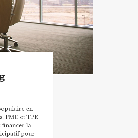
g
 populaire en
ts, PME et TPE
 financer la
icipatif pour